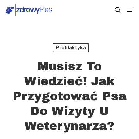
Skip
Men
search
to
main
content
Profilaktyka
Musisz To
Wiedzieć! Jak
Przygotować Psa
Do Wizyty U
Weterynarza?