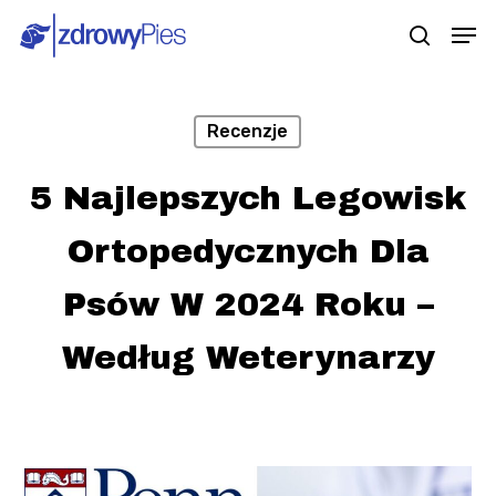
Skip
Men
search
to
main
content
Recenzje
5 Najlepszych Legowisk
Ortopedycznych Dla
Psów W 2024 Roku –
Według Weterynarzy